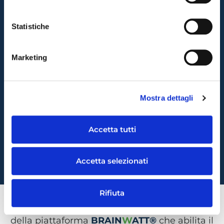
Statistiche
Marketing
Mostra dettagli
Accetta tutti
Accetta selezionati
Rifiuta
Site Manager App​
è l’applicazione mobile
della piattaforma
BRAIN
W
ATT®
che abilita il