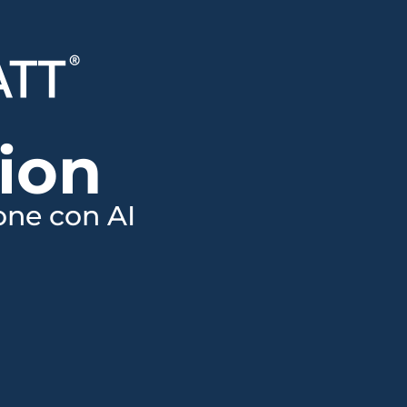
ion​
one con AI​