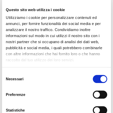
consumo. Il progetto HERO nasce dalla necessità di
Questo sito web utilizza i cookie
supportare questo cambiamento con
soluzioni
tecnologiche affidabili, flessibili e ad alto valore
Utilizziamo i cookie per personalizzare contenuti ed
aggiunto
, capaci di adattarsi alle esigenze di settori
annunci, per fornire funzionalità dei social media e per
particolarmente energivori.
analizzare il nostro traffico. Condividiamo inoltre
informazioni sul modo in cui utilizzi il nostro sito con i
nostri partner che si occupano di analisi dei dati web,
Casi d’uso: applicazioni nel
pubblicità e social media, i quali potrebbero combinarle
settore industriale e terziario
con altre informazioni che hai fornito loro o che hanno
raccolto dal tuo utilizzo dei loro servizi.
Il progetto prevede la validazione delle soluzioni
sviluppate su
due casi d’uso concreti
, selezionati
Selezione
per la loro rilevanza e rappresentatività:
Necessari
del
Industria alimentare
: ottimizzazione
consenso
dell’energia utilizzata nei processi di
Preferenze
frigoconservazione
, un’attività ad alta
intensità energetica cruciale per la qualità e la
sicurezza dei prodotti.
Statistiche