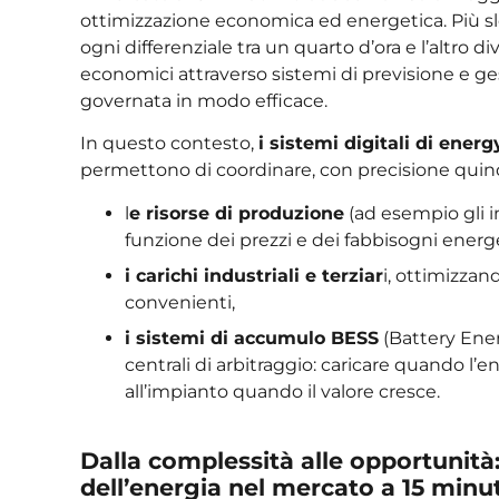
ottimizzazione economica ed energetica. Più slot
ogni differenziale tra un quarto d’ora e l’altro
economici attraverso sistemi di previsione e ge
governata in modo efficace.
In questo contesto,
i sistemi digitali di en
permettono di coordinare, con precisione quind
l
e risorse di produzione
(ad esempio gli 
funzione dei prezzi e dei fabbisogni energe
i carichi industriali e terziar
i, ottimizzan
convenienti,
i sistemi di accumulo BESS
(Battery Ene
centrali di arbitraggio: caricare quando l’e
all’impianto quando il valore cresce.
Dalla complessità alle opportunità:
dell’energia nel mercato a 15 minut