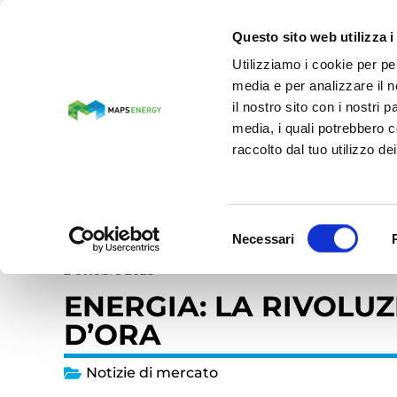
IT
Questo sito web utilizza i
Utilizziamo i cookie per pe
media e per analizzare il n
MAPS ENERGY
il nostro sito con i nostri 
media, i quali potrebbero c
raccolto dal tuo utilizzo dei
Home
»
Maps Energy News
»
Energia: la rivoluzione d
Selezione
Necessari
del
consenso
2 ottobre 2025
ENERGIA: LA RIVOLU
D’ORA
Notizie di mercato