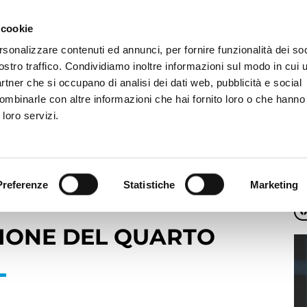
 cookie
rsonalizzare contenuti ed annunci, per fornire funzionalità dei soc
ostro traffico. Condividiamo inoltre informazioni sul modo in cui ut
PIATTAFORMA
SETTORI E SOLUZIONI
AC
partner che si occupano di analisi dei dati web, pubblicità e social
ombinarle con altre informazioni che hai fornito loro o che hanno
 loro servizi.
el quarto d’ora
Preferenze
Statistiche
Marketing
ZIONE DEL QUARTO