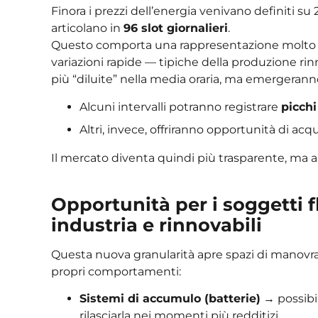
Finora i prezzi dell’energia venivano definiti su 
articolano in
96 slot giornalieri
.
Questo comporta una rappresentazione molto p
variazioni rapide — tipiche della produzione r
più “diluite” nella media oraria, ma emergeranno
Alcuni intervalli potranno registrare
picchi
Altri, invece, offriranno opportunità di acq
Il mercato diventa quindi più trasparente, ma a
Opportunità per i soggetti f
industria e rinnovabili
Questa nuova granularità apre spazi di manovra
propri comportamenti:
Sistemi di accumulo (batterie)
→ possibil
rilasciarla nei momenti più redditizi.