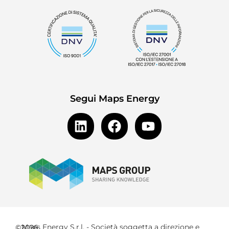
Segui Maps Energy
Maps Energy S.r.l. - Società soggetta a direzione e
©2026