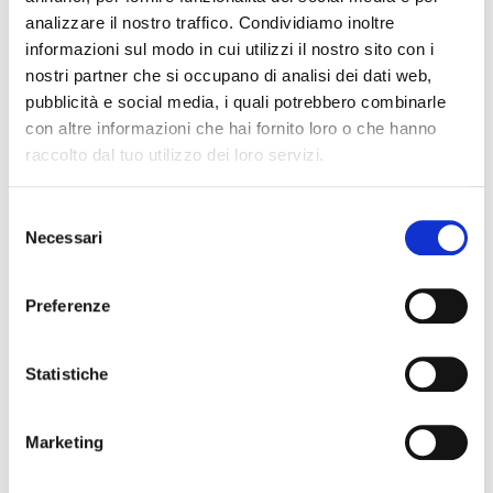
analizzare il nostro traffico. Condividiamo inoltre
Notizie di mercato
informazioni sul modo in cui utilizzi il nostro sito con i
nostri partner che si occupano di analisi dei dati web,
Notizie di prodotto
pubblicità e social media, i quali potrebbero combinarle
Partner
con altre informazioni che hai fornito loro o che hanno
raccolto dal tuo utilizzo dei loro servizi.
ISCRIVITI ALLA NEWSLETTER
Novità di mercato, eventi di formazione,
Selezione
aggiornamenti di prodotto e
Necessari
del
approfondimenti normativi a portata di click!
consenso
Preferenze
Statistiche
Marketing